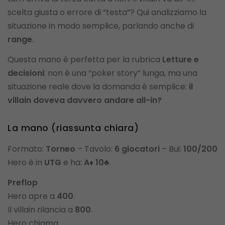
scelta giusta o errore di “testa”? Qui analizziamo la
situazione in modo semplice, parlando anche di
range
.
Questa mano è perfetta per la rubrica
Letture e
decisioni
: non è una “poker story” lunga, ma una
situazione reale dove la domanda è semplice:
il
villain doveva davvero andare all-in?
La mano (riassunta chiara)
Formato:
Torneo
– Tavolo:
6 giocatori
– Bui:
100/200
Hero è in
UTG
e ha:
A♦ 10♣
.
Preflop
Hero apre a
400
.
Il villain rilancia a
800
.
Hero chiama.