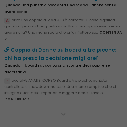
Quando una puntata racconta una storia… anche senza
avere carte
A
prire una coppia di 2 da UTG è corretto? E cosa significa
quando il piccolo buio punta su un flop con doppio Asso senza
avere nulla? Una mano reale che ci fa riflettere su...
CONTINUA
Coppia di Donne su board a tre picche:
chi ha preso la decisione migliore?
Quando il board racconta una storia e devi capire se
ascoltarla
t
avolo1-5 ANALISI CORSO Board a tre picche, puntate
controllate e showdown inatteso. Una mano semplice che ci
insegna quanto sia importante leggere bene il tavolo...
CONTINUA