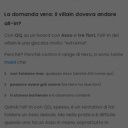
La domanda vera: il villain doveva andare
all-in?
Con
QQ
, su un board con
Asso
e
tre fiori
, l’all-in del
villain è una giocata molto “estrema”.
Perché? Perché contro il range di Hero, ci sono tante
mani
che:
non foldano mai
: qualsiasi Asso (anche A10 come qui)
possono avere già colore
(se Hero ha due fiori)
ti stanno battendo
e ti chiamano contenti
Quindi l’all-in con QQ, spesso, è un tentativo di far
foldare un Asso debole. Ma nella pratica è difficile:
quando uno ha un Asso in mano, soprattutto in