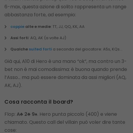
6-max, questa azione di solito rappresenta un range
abbastanza forte, ad esempio:
coppie
alte e medie
: TT, JJ, QQ, KK, AA
Assi forti
: AQ, AK (a volte AJ)
Qualche
suited forti
a seconda del giocatore: A5s, KQs…
Già qui, A10 di Hero è una mano “ok”, ma contro un 3-
bet non è mai comodissima: è buona quando prende
l’Asso… ma può essere dominata da assi migliori (AQ,
AK, AJ).
Cosa racconta il board?
Flop:
A♣ 2♣ 9♠
. Hero punta piccolo (400) e viene
chiamato. Questo call del villain può voler dire tante
cose: