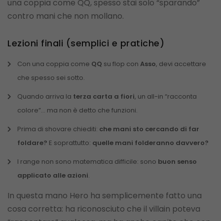
una coppia come QQ, spesso stai solo “sparando”
contro mani che non mollano.
Lezioni finali (semplici e pratiche)
Con una coppia come
QQ
su flop con
Asso
, devi accettare
che spesso sei sotto.
Quando arriva la
terza carta a fiori
, un all-in “racconta
colore”… ma non è detto che funzioni.
Prima di shovare chiediti:
che mani sto cercando di far
foldare?
E soprattutto:
quelle mani folderanno davvero?
I range non sono matematica difficile: sono
buon senso
applicato alle azioni
.
In questa mano Hero ha semplicemente fatto una
cosa corretta: ha riconosciuto che il villain poteva