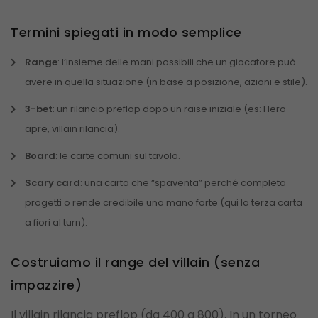
Termini spiegati in modo semplice
Range
: l’insieme delle mani possibili che un giocatore può
avere in quella situazione (in base a posizione, azioni e stile).
3-bet
: un rilancio preflop dopo un raise iniziale (es: Hero
apre, villain rilancia).
Board
: le carte comuni sul tavolo.
Scary card
: una carta che “spaventa” perché completa
progetti o rende credibile una mano forte (qui la terza carta
a fiori al turn).
Costruiamo il range del villain (senza
impazzire)
Il villain rilancia preflop (da 400 a 800). In un torneo