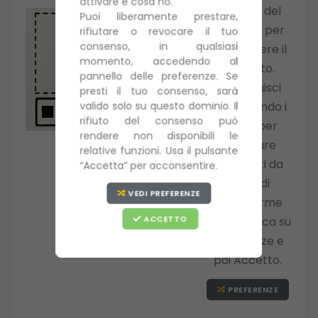
attivare e cosa no.
fruizione del
Puoi liberamente prestare,
servizio e per
rifiutare o revocare il tuo
consenso, in qualsiasi
far crescere il
momento, accedendo al
progetto.
pannello delle preferenze. Se
Contribuisci
presti il tuo consenso, sarà
valido solo su questo dominio. Il
autorizzando i
rifiuto del consenso può
cookie per
rendere non disponibili le
visulizzare
relative funzioni. Usa il pulsante
contenuti da
“Accetta” per acconsentire.
parte di
VEDI PREFERENZE
piattaforme
ACCETTO
social. Clicca su
Preferenze e
poi Accetto.
PREFERENZE