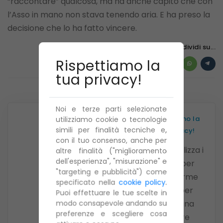
“raccontare” qualcosa, ma ha anche capito che con
l’Asso in mano non stava tenendo aria. E ha preso la
decisione che lo ha fatto vincere.
Se ti è piaciuto questo articolo, condividi su...
Rispettiamo la
tua privacy!
Noi e terze parti selezionate
Rispettiamo la
utilizziamo cookie o tecnologie
simili per finalità tecniche e,
tua privacy!
con il tuo consenso, anche per
PitClub utilizza i
altre finalità ("miglioramento
dell'esperienza", "misurazione" e
cookie per
"targeting e pubblicità") come
piattaforme
specificato nella
cookie policy
.
social per
Puoi effettuare le tue scelte in
modo consapevole andando su
offrirti una
preferenze e scegliere cosa
migliore