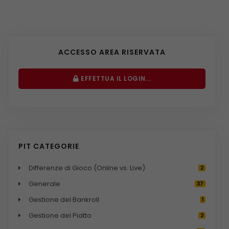
ACCESSO AREA RISERVATA
EFFETTUA IL LOGIN...
PIT CATEGORIE
Differenze di Gioco (Online vs. Live)
2
Generale
37
Gestione del Bankroll
1
Gestione del Piatto
2
i