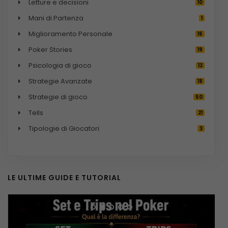
Letture e decisioni
10
Mani di Partenza
1
Miglioramento Personale
16
Poker Stories
19
Psicologia di gioco
12
Strategie Avanzate
18
Strategie di gioco
50
Tells
21
Tipologie di Giocatori
3
i
LE ULTIME GUIDE E TUTORIAL
i