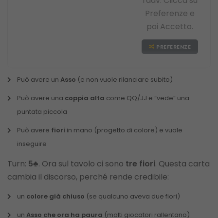
l'adv. Clicca su
Preferenze e
poi Accetto.
PREFERENZE
Può avere un
Asso
(e non vuole rilanciare subito)
Può avere una
coppia alta
come QQ/JJ e “vede” una
puntata piccola
Può avere
fiori
in mano (progetto di colore) e vuole
inseguire
Turn:
5♣
. Ora sul tavolo ci sono
tre fiori
. Questa carta
cambia il discorso, perché rende credibile:
un
colore già chiuso
(se qualcuno aveva due fiori)
un
Asso che ora ha paura
(molti giocatori rallentano)