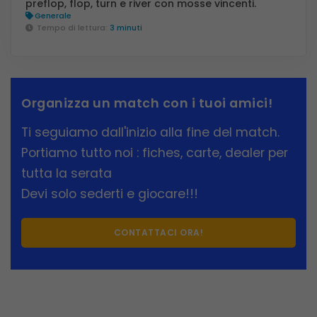
preflop, flop, turn e river con mosse vincenti.
Generale
Tempo di lettura:
3 minuti
Organizza un match con i tuoi amici!
Ti seguiamo dall'inizio alla fine del match.
Portiamo tutto noi : fiches, carte, dealer per
tutta la serata
Devi solo sederti e giocare!!!
CONTATTACI ORA!