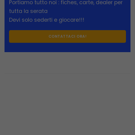
Portiamo tutto noi : fiches, carte, dealer per
tutta la serata
Devi solo sederti e giocare!!!
CONTATTACI ORA!