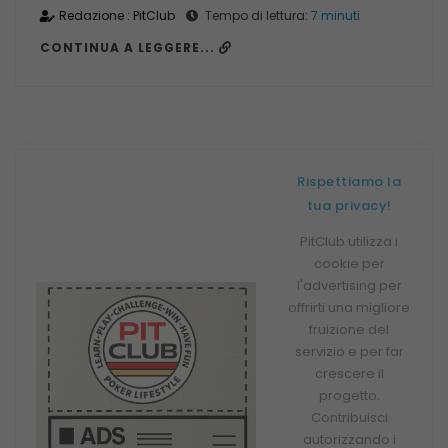
Redazione :
PitClub
Tempo di lettura:
7 minuti
CONTINUA A LEGGERE...
Rispettiamo la
tua privacy!
PitClub utilizza i
cookie per
l'advertising per
offrirti una migliore
fruizione del
servizio e per far
crescere il
progetto.
Contribuisci
autorizzando i