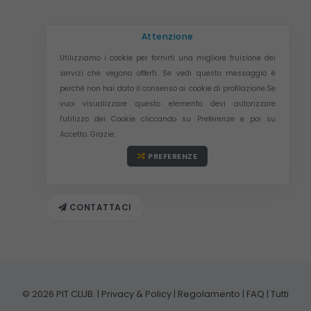
Attenzione
Utilizziamo i cookie per fornirti una migliore fruizione dei
servizi che vegono offerti. Se vedi questo messaggio è
perché non hai dato il consenso ai cookie di profilazione.Se
vuoi visualizzare questo elemento devi autorizzare
l'utilizzo dei Cookie cliccando su Preferenze e poi su
Accetto. Grazie.
PREFERENZE
CONTATTACI
© 2026 PIT CLUB. |
Privacy & Policy
|
Regolamento
|
FAQ
| Tutti