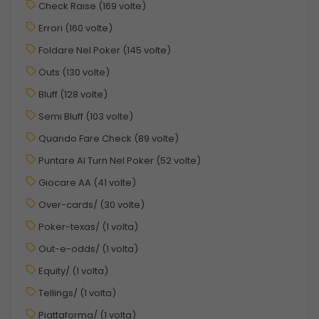
Check Raise (169 volte)
Errori (160 volte)
Foldare Nel Poker (145 volte)
Outs (130 volte)
Bluff (128 volte)
Semi Bluff (103 volte)
Quando Fare Check (89 volte)
Puntare Al Turn Nel Poker (52 volte)
Giocare AA (41 volte)
Over-cards/ (30 volte)
Poker-texas/ (1 volta)
Out-e-odds/ (1 volta)
Equity/ (1 volta)
Tellings/ (1 volta)
Piattaforma/ (1 volta)