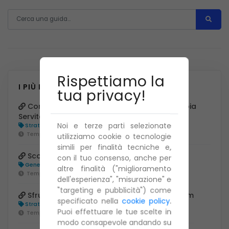
Rispettiamo la
I PIÙ LETTI
tua privacy!
Come si Calcola la Probabilità di una Coppia
Servita
Noi e terze parti selezionate
Strategie Avanzate
Tempo di lettura:
4 minuti
utilizziamo cookie o tecnologie
simili per finalità tecniche e,
Scopriamo insieme il poker texas holdem
con il tuo consenso, anche per
Generale
altre finalità ("miglioramento
Tempo di lettura:
8 minuti
dell'esperienza", "misurazione" e
"targeting e pubblicità") come
Sfrutta al meglio le coppie nel texas holdem
specificato nella
cookie policy
.
Strategie di gioco
Puoi effettuare le tue scelte in
Tempo di lettura:
10 minuti
modo consapevole andando su