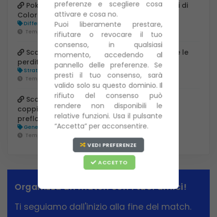
preferenze e scegliere cosa
Poker Live e Online: Come Giocare i Progetti di
attivare e cosa no.
Colore
Puoi liberamente prestare,
Differenze di Gioco (Online vs. Live)
Tempo di lettura:
5 minuti
rifiutare o revocare il tuo
consenso, in qualsiasi
Scopri quando e perché foldare per ridurre le
momento, accedendo al
perdite e migliorare il gioco.
pannello delle preferenze. Se
Strategie di gioco
presti il tuo consenso, sarà
Tempo di lettura:
5 minuti
valido solo su questo dominio. Il
rifiuto del consenso può
Scopri la strategia ideale per giocare una
rendere non disponibili le
coppia di Assi in posizione BTN, affrontando
relative funzioni. Usa il pulsante
preflop, flop, turn e river con mosse vincenti.
“Accetta” per acconsentire.
Generale
Tempo di lettura:
3 minuti
VEDI PREFERENZE
ACCETTO
Organizza un match con i tuoi amici!
Ti seguiamo dall'inizio alla fine del match.