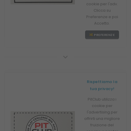
cookie per l'adv.
Clicca su
Preferenze e poi
Accetto.
PREFERENZE
Rispettiamo la
tua privacy!
PitClub utilizza i
cookie per
l'advertising per
offrirti una migliore
fruizione del