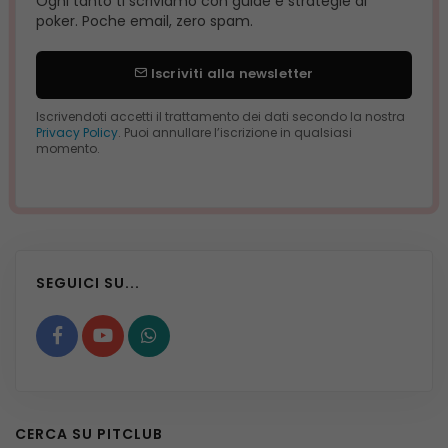
Ogni tanto ti scriviamo con guide e strategie di
poker. Poche email, zero spam.
Iscriviti alla newsletter
Iscrivendoti accetti il trattamento dei dati secondo la nostra
Privacy Policy
. Puoi annullare l’iscrizione in qualsiasi
momento.
SEGUICI SU...
CERCA SU PITCLUB