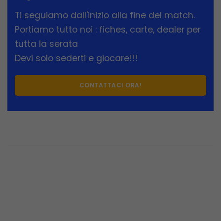
Ti seguiamo dall'inizio alla fine del match.
Portiamo tutto noi : fiches, carte, dealer per
tutta la serata
Devi solo sederti e giocare!!!
CONTATTACI ORA!