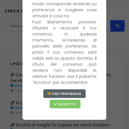
modo consapevole andando su
preferenze e scegliere cosa
CERCA SU PITCLUB
attivare e cosa no.
Puoi liberamente prestare,
rifiutare o revocare il tuo
consenso, in qualsiasi
momento, accedendo al
pannello delle preferenze. Se
presti il tuo consenso, sarà
valido solo su questo dominio. Il
I PIÙ LETTI
rifiuto del consenso può
rendere non disponibili le
Come si Calcola la Probabilità di una Coppia
relative funzioni. Usa il pulsante
Servita
“Accetta” per acconsentire.
Strategie Avanzate
Tempo di lettura:
4 minuti
VEDI PREFERENZE
Scopriamo insieme il poker texas holdem
ACCETTO
Generale
Tempo di lettura:
8 minuti
Sfrutta al meglio le coppie nel texas holdem