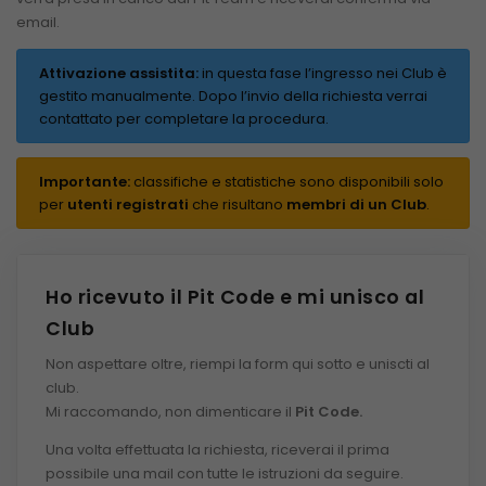
email.
Attivazione assistita:
in questa fase l’ingresso nei Club è
gestito manualmente. Dopo l’invio della richiesta verrai
contattato per completare la procedura.
Importante:
classifiche e statistiche sono disponibili solo
per
utenti registrati
che risultano
membri di un Club
.
Ho ricevuto il Pit Code e mi unisco al
Club
Non aspettare oltre, riempi la form qui sotto e uniscti al
club.
Mi raccomando, non dimenticare il
Pit Code.
Una volta effettuata la richiesta, riceverai il prima
possibile una mail con tutte le istruzioni da seguire.