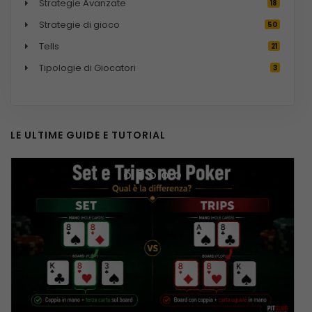
Strategie Avanzate
18
Strategie di gioco
50
Tells
21
Tipologie di Giocatori
3
i
LE ULTIME GUIDE E TUTORIAL
i