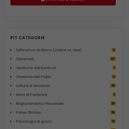
PIT CATEGORIE
Differenze di Gioco (Online vs. Live)
2
Generale
37
Gestione del Bankroll
1
Gestione del Piatto
2
i
Letture e decisioni
10
Mani di Partenza
1
Miglioramento Personale
16
Poker Stories
19
Psicologia di gioco
12