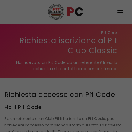
P
C
PIT CLASSIC
Pit Club
PIT CLASSIC ONLINE
Richiesta iscrizione al Pit
Club Classic
GUIDE PIT CLUB
Hai ricevuto un Pit Code da un referente? Invia la
POKER STORIES
NEW
richiesta e ti contattiamo per conferma.
CHI SIAMO
MEMBER LOGIN
Richiesta accesso con Pit Code
Ho il Pit Code
Se un referente di un Club Pit ti ha fornito un
Pit Code
, puoi
richiedere l’accesso compilando il form qui sotto. La richiesta
verrà presa in carico dal Pit Team e riceverai conferma via